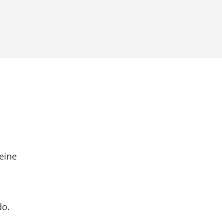
eine
do.