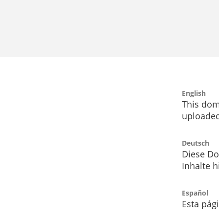
English
This dom
uploaded
Deutsch
Diese Do
Inhalte h
Español
Esta pág